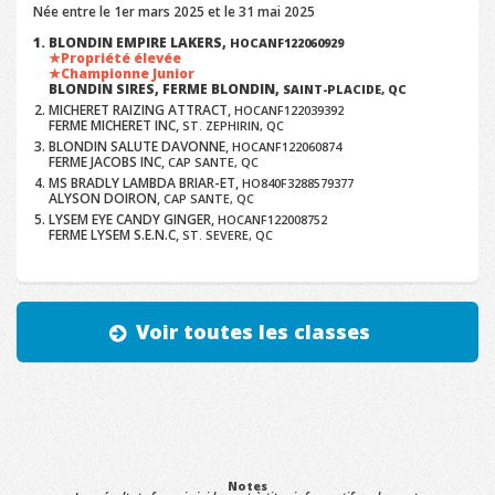
Née entre le 1er mars 2025 et le 31 mai 2025
BLONDIN EMPIRE LAKERS,
HOCANF122060929
Propriété élevée
Championne Junior
BLONDIN SIRES, FERME BLONDIN,
SAINT-PLACIDE, QC
MICHERET RAIZING ATTRACT,
HOCANF122039392
FERME MICHERET INC,
ST. ZEPHIRIN, QC
BLONDIN SALUTE DAVONNE,
HOCANF122060874
FERME JACOBS INC,
CAP SANTE, QC
MS BRADLY LAMBDA BRIAR-ET,
HO840F3288579377
ALYSON DOIRON,
CAP SANTE, QC
LYSEM EYE CANDY GINGER,
HOCANF122008752
FERME LYSEM S.E.N.C,
ST. SEVERE, QC
Voir toutes les classes
Notes