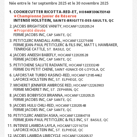
Née entre le 1er septembre 2025 et le 30 novembre 2025
COOKIECUTTER RICOTTA-RED-ET,
HO840F3306733143
Championne Junior de Réserve
INTENSE HOLSTEIN,
SAINTE-BRIGITTE-DES-SAULTS, QC
JACOBS BRIGHTSIDE VANITY,
HOCANF122020524
Propriété élevée
FERME JACOBS INC,
CAP SANTE, QC
PETITCLERC RANDALL AVRIL,
HOCANF122271698
FERME JEAN-PAUL PETITCLERC & FILS INC, MATT L HAWBAKER,
TENRIDGE CATTLE,
ST. BASILE, QC
JACOBS ANEESH BABEFLY,
HOCANF122020528
FERME JACOBS INC,
CAP SANTE, QC
PETITCHENE SALUTE RADIANTE,
HOCANF122333249
FERME DU PETIT CHENE,
SAINT-IGNACE-DE-LOYOLA, QC
LAFORSTAR TURBO KASINO-RED,
HOCANF121854462
LAFORCE HOLSTEIN INC,
ST. ELPHEGE, QC
MICHERET JENNIFER AMBROSE RED,
HOCANF122263903
FERME MICHERET INC,
ST. ZEPHIRIN, QC
JACOBS BOBBYSOX BRIANNA,
HOCANF122020525
FERME JACOBS INC,
CAP SANTE, QC
JACOBS HULU CHILI-RED,
HOCANF122020548
FERME JACOBS INC,
CAP SANTE, QC
PETITCLERC ANEESH ASKA,
HOCANF122084718
FERME JEAN-PAUL PETITCLERC & FILS INC,
ST. BASILE, QC
INTENSE LAMBDA LAYLA,
HOCANF122116734
LAFORCE HOLSTEIN INC,
ST. ELPHEGE, QC
JACOBS LAMBDA LIMECYCLE,
HOCANF122020537