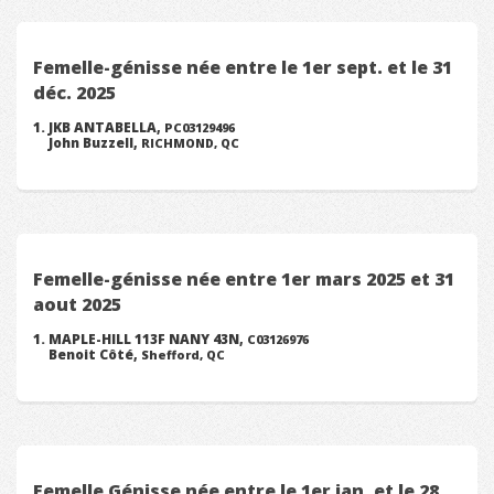
Femelle-génisse née entre le 1er sept. et le 31
déc. 2025
JKB ANTABELLA,
PC03129496
John Buzzell,
RICHMOND, QC
Femelle-génisse née entre 1er mars 2025 et 31
aout 2025
MAPLE-HILL 113F NANY 43N,
C03126976
Benoit Côté,
Shefford, QC
Femelle Génisse née entre le 1er jan. et le 28