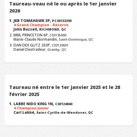
Taureau-veau né le ou après le 1er janvier
2026
JKB TOMAHAWK 3P,
PC03132395
Grand Champion - Réserve
John Buzzell,
RICHMOND, QC
MML PRINCETON 6P,
C03135000
Marie-Claude Normandin,
Saint-Dominique, QC
DAN DEX GLITZ 203P,
C03133601
Daniel Dextradeur,
Granby, QC
Taureau né entre le 1er janvier 2025 et le 28
février 2025
LABBE NIDO KING 1N,
C03124840
Champion Junior
Carl Labbé,
Saint-Cyrille-de-Wendover, QC