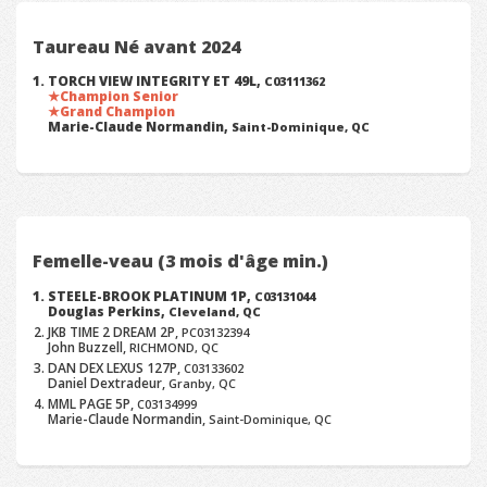
Taureau Né avant 2024
TORCH VIEW INTEGRITY ET 49L,
C03111362
Champion Senior
Grand Champion
Marie-Claude Normandin,
Saint-Dominique, QC
Femelle-veau (3 mois d'âge min.)
STEELE-BROOK PLATINUM 1P,
C03131044
Douglas Perkins,
Cleveland, QC
JKB TIME 2 DREAM 2P,
PC03132394
John Buzzell,
RICHMOND, QC
DAN DEX LEXUS 127P,
C03133602
Daniel Dextradeur,
Granby, QC
MML PAGE 5P,
C03134999
Marie-Claude Normandin,
Saint-Dominique, QC