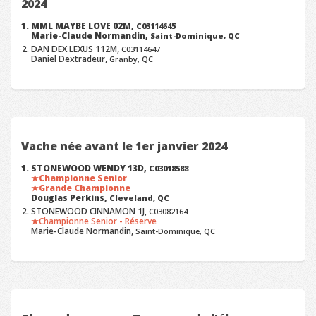
2024
MML MAYBE LOVE 02M,
C03114645
Marie-Claude Normandin,
Saint-Dominique, QC
DAN DEX LEXUS 112M,
C03114647
Daniel Dextradeur,
Granby, QC
Vache née avant le 1er janvier 2024
STONEWOOD WENDY 13D,
C03018588
Championne Senior
Grande Championne
Douglas Perkins,
Cleveland, QC
STONEWOOD CINNAMON 1J,
C03082164
Championne Senior - Réserve
Marie-Claude Normandin,
Saint-Dominique, QC