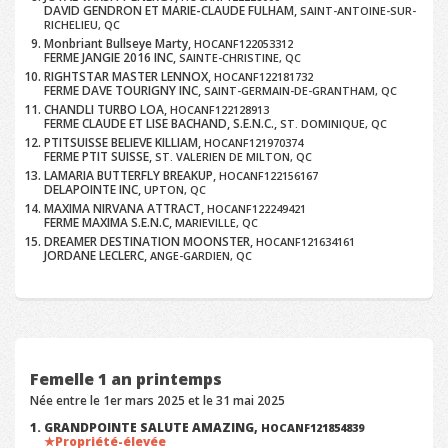
DAVID GENDRON ET MARIE-CLAUDE FULHAM,
SAINT-ANTOINE-SUR-
RICHELIEU, QC
Monbriant Bullseye Marty,
HOCANF122053312
FERME JANGIE 2016 INC,
SAINTE-CHRISTINE, QC
RIGHTSTAR MASTER LENNOX,
HOCANF122181732
FERME DAVE TOURIGNY INC,
SAINT-GERMAIN-DE-GRANTHAM, QC
CHANDLI TURBO LOA,
HOCANF122128913
FERME CLAUDE ET LISE BACHAND, S.E.N.C.,
ST. DOMINIQUE, QC
PTITSUISSE BELIEVE KILLIAM,
HOCANF121970374
FERME PTIT SUISSE,
ST. VALERIEN DE MILTON, QC
LAMARIA BUTTERFLY BREAKUP,
HOCANF122156167
DELAPOINTE INC,
UPTON, QC
MAXIMA NIRVANA ATTRACT,
HOCANF122249421
FERME MAXIMA S.E.N.C,
MARIEVILLE, QC
DREAMER DESTINATION MOONSTER,
HOCANF121634161
JORDANE LECLERC,
ANGE-GARDIEN, QC
Femelle 1 an printemps
Née entre le 1er mars 2025 et le 31 mai 2025
GRANDPOINTE SALUTE AMAZING,
HOCANF121854839
Propriété-élevée