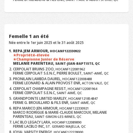
Femelle 1 an été
Née entre le 1er juin 2025 et le 31 août 2025
REPA JEM ARMOUR,
HOCANF122330922
Propriété-élevée
Championne Junior de Réserve
MELANIE PARENTEAU,
SAINT-JEAN-BAPTISTE, QC
CERPOLAIT BRUINS ZOO,
HOCANF122081962
FERME CERPOLAIT S.E.N.C, PIERRE BOULET,
SAINT-AIMÉ, QC
PRONILAIN LAMBDA DAUREL,
HOCANF122008488
FERME LEONARD & ALAIN PROVOST ENR,
ACTON VALE, QC
CERPOLAIT CHAMPAGNE RESIST,
HOCANF122081964
FERME CERPOLAIT S.E.N.C,
SAINT-AIMÉ, QC
GRANDPOINTE LIMITED MARLEY,
HOCANF121854847
FERME G. BROUILLARD & FILS ENR,
SAINT-AIMÉ, QC
REPA MARICO JEN ARMOUR,
HOCANF122330921
MARCO RODRIGUE & MARIE-CLAUDE MARCOUX, MELANIE
PARENTEAU,
SAINT-SIMON-LES-MINES, QC
LAC BLO LEGACY LARA,
HOCANF122089890
FERME LACBLO INC,
ST. GERARD MAJELLA, QC
JOYAL VARSITY ENERGY,
HOCANF122228000