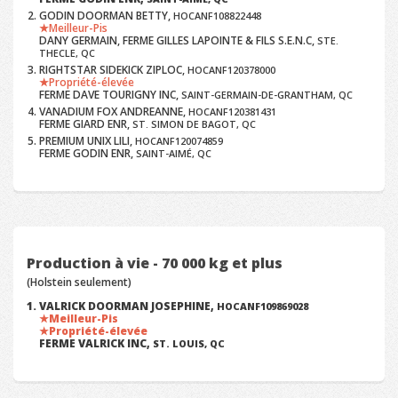
GODIN DOORMAN BETTY,
HOCANF108822448
Meilleur-Pis
DANY GERMAIN, FERME GILLES LAPOINTE & FILS S.E.N.C,
STE.
THECLE, QC
RIGHTSTAR SIDEKICK ZIPLOC,
HOCANF120378000
Propriété-élevée
FERME DAVE TOURIGNY INC,
SAINT-GERMAIN-DE-GRANTHAM, QC
VANADIUM FOX ANDREANNE,
HOCANF120381431
FERME GIARD ENR,
ST. SIMON DE BAGOT, QC
PREMIUM UNIX LILI,
HOCANF120074859
FERME GODIN ENR,
SAINT-AIMÉ, QC
Production à vie - 70 000 kg et plus
(Holstein seulement)
VALRICK DOORMAN JOSEPHINE,
HOCANF109869028
Meilleur-Pis
Propriété-élevée
FERME VALRICK INC,
ST. LOUIS, QC