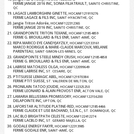
FERME JANGIE 2016 INC, SONIA FILIATRAULT,
SAINTE-CHRISTINE,
QC
LAGACE LAMBORGHINI GINETTE,
HOCANF121919276
FERME LAGACE & FILS INC,
SAINT-HYACINTHE, QC
Jangie Triton Adorée,
HOCANF122312365
FERME JANGIE 2016 INC,
SAINTE-CHRISTINE, QC
GRANDPOINTE TRITON TEXANE,
HOCANF121854859
FERME G. BROUILLARD & FILS ENR,
SAINT-AIMÉ, QC
REPA MARICO EYE CANDYJAYZILY,
HOCANF122133161
MARCO RODRIGUE & MARIE-CLAUDE MARCOUX, MELANIE
PARENTEAU,
SAINT-SIMON-LES-MINES, QC
GRANDPOINTE STEELE MINDY CRUSH,
HOCANF121854858
FERME G. BROUILLARD & FILS ENR,
SAINT-AIMÉ, QC
LABRISE MATCHLESS OLGA,
HOCANF122099649
FERME LABRISE INC,
ST. CESAIRE, QC
PTITSUISSE LEMAGIC ABEL,
HOCANF121970384
FERME PTIT SUISSE,
ST. VALERIEN DE MILTON, QC
PRONILAIN TATOO JOUDIE,
HOCANF122325250
FERME LEONARD & ALAIN PROVOST ENR,
ACTON VALE, QC
LAMARIA BELLISSIMA PROMISSORY,
HOCANF122156200
DELAPOINTE INC,
UPTON, QC
LAFORSTAR ALTITUDE PLATINE-RED,
HOCANF121854466
FERME CLAUDE ET LISE BACHAND, S.E.N.C.,
ST. DOMINIQUE, QC
LAC BLO BRIGHTPATH CELESTE,
HOCANF122412274
FERME LACBLO INC,
ST. GERARD MAJELLA, QC
GODALE ENERGY FAKYR,
HOCANF122313985
FERME GODALE ENR,
SAINT-AIMÉ, QC