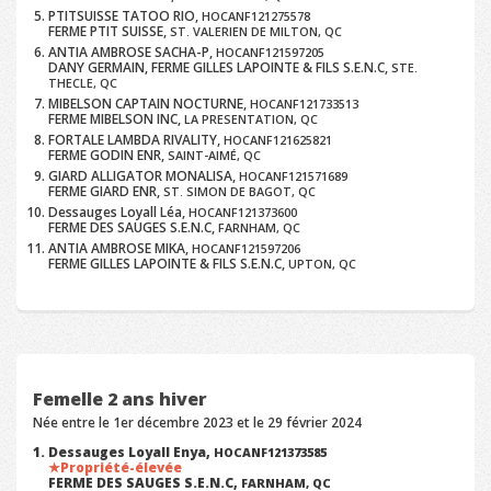
PTITSUISSE TATOO RIO,
HOCANF121275578
FERME PTIT SUISSE,
ST. VALERIEN DE MILTON, QC
ANTIA AMBROSE SACHA-P,
HOCANF121597205
DANY GERMAIN, FERME GILLES LAPOINTE & FILS S.E.N.C,
STE.
THECLE, QC
MIBELSON CAPTAIN NOCTURNE,
HOCANF121733513
FERME MIBELSON INC,
LA PRESENTATION, QC
FORTALE LAMBDA RIVALITY,
HOCANF121625821
FERME GODIN ENR,
SAINT-AIMÉ, QC
GIARD ALLIGATOR MONALISA,
HOCANF121571689
FERME GIARD ENR,
ST. SIMON DE BAGOT, QC
Dessauges Loyall Léa,
HOCANF121373600
FERME DES SAUGES S.E.N.C,
FARNHAM, QC
ANTIA AMBROSE MIKA,
HOCANF121597206
FERME GILLES LAPOINTE & FILS S.E.N.C,
UPTON, QC
Femelle 2 ans hiver
Née entre le 1er décembre 2023 et le 29 février 2024
Dessauges Loyall Enya,
HOCANF121373585
Propriété-élevée
FERME DES SAUGES S.E.N.C,
FARNHAM, QC