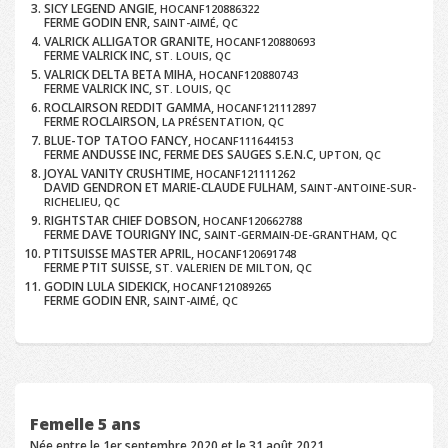
SICY LEGEND ANGIE,
HOCANF120886322
FERME GODIN ENR,
SAINT-AIMÉ, QC
VALRICK ALLIGATOR GRANITE,
HOCANF120880693
FERME VALRICK INC,
ST. LOUIS, QC
VALRICK DELTA BETA MIHA,
HOCANF120880743
FERME VALRICK INC,
ST. LOUIS, QC
ROCLAIRSON REDDIT GAMMA,
HOCANF121112897
FERME ROCLAIRSON,
LA PRÉSENTATION, QC
BLUE-TOP TATOO FANCY,
HOCANF111644153
FERME ANDUSSE INC, FERME DES SAUGES S.E.N.C,
UPTON, QC
JOYAL VANITY CRUSHTIME,
HOCANF121111262
DAVID GENDRON ET MARIE-CLAUDE FULHAM,
SAINT-ANTOINE-SUR-
RICHELIEU, QC
RIGHTSTAR CHIEF DOBSON,
HOCANF120662788
FERME DAVE TOURIGNY INC,
SAINT-GERMAIN-DE-GRANTHAM, QC
PTITSUISSE MASTER APRIL,
HOCANF120691748
FERME PTIT SUISSE,
ST. VALERIEN DE MILTON, QC
GODIN LULA SIDEKICK,
HOCANF121089265
FERME GODIN ENR,
SAINT-AIMÉ, QC
Femelle 5 ans
Née entre le 1er septembre 2020 et le 31 août 2021