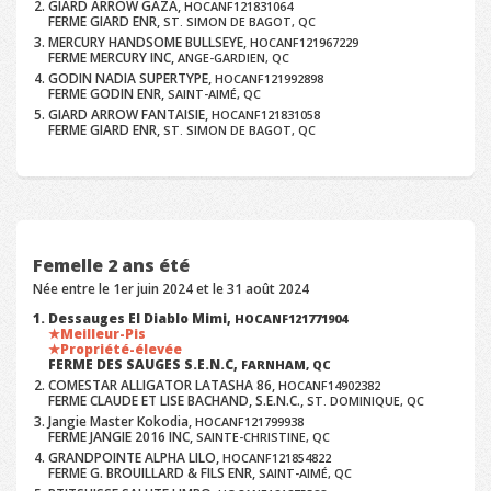
GIARD ARROW GAZA,
HOCANF121831064
FERME GIARD ENR,
ST. SIMON DE BAGOT, QC
MERCURY HANDSOME BULLSEYE,
HOCANF121967229
FERME MERCURY INC,
ANGE-GARDIEN, QC
GODIN NADIA SUPERTYPE,
HOCANF121992898
FERME GODIN ENR,
SAINT-AIMÉ, QC
GIARD ARROW FANTAISIE,
HOCANF121831058
FERME GIARD ENR,
ST. SIMON DE BAGOT, QC
Femelle 2 ans été
Née entre le 1er juin 2024 et le 31 août 2024
Dessauges El Diablo Mimi,
HOCANF121771904
Meilleur-Pis
Propriété-élevée
FERME DES SAUGES S.E.N.C,
FARNHAM, QC
COMESTAR ALLIGATOR LATASHA 86,
HOCANF14902382
FERME CLAUDE ET LISE BACHAND, S.E.N.C.,
ST. DOMINIQUE, QC
Jangie Master Kokodia,
HOCANF121799938
FERME JANGIE 2016 INC,
SAINTE-CHRISTINE, QC
GRANDPOINTE ALPHA LILO,
HOCANF121854822
FERME G. BROUILLARD & FILS ENR,
SAINT-AIMÉ, QC