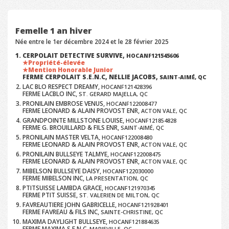
Femelle 1 an hiver
Née entre le 1er décembre 2024 et le 28 février 2025
CERPOLAIT DETECTIVE SURVIVE,
HOCANF121545606
Propriété-élevée
Mention Honorable Junior
FERME CERPOLAIT S.E.N.C, NELLIE JACOBS,
SAINT-AIMÉ, QC
LAC BLO RESPECT DREAMY,
HOCANF121428396
FERME LACBLO INC,
ST. GERARD MAJELLA, QC
PRONILAIN EMBROSE VENUS,
HOCANF122008477
FERME LEONARD & ALAIN PROVOST ENR,
ACTON VALE, QC
GRANDPOINTE MILLSTONE LOUISE,
HOCANF121854828
FERME G. BROUILLARD & FILS ENR,
SAINT-AIMÉ, QC
PRONILAIN MASTER VELTA,
HOCANF122008480
FERME LEONARD & ALAIN PROVOST ENR,
ACTON VALE, QC
PRONILAIN BULLSEYE TALMYE,
HOCANF122008475
FERME LEONARD & ALAIN PROVOST ENR,
ACTON VALE, QC
MIBELSON BULLSEYE DAISY,
HOCANF122030000
FERME MIBELSON INC,
LA PRESENTATION, QC
PTITSUISSE LAMBDA GRACE,
HOCANF121970345
FERME PTIT SUISSE,
ST. VALERIEN DE MILTON, QC
FAVREAUTIERE JOHN GABRICELLE,
HOCANF121928401
FERME FAVREAU & FILS INC,
SAINTE-CHRISTINE, QC
MAXIMA DAYLIGHT BULLSEYE,
HOCANF121884635
FERME MAXIMA S.E.N.C,
MARIEVILLE, QC