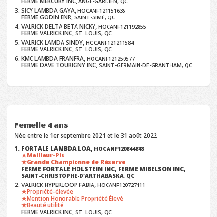
FERME MERCURY INC,
ANGE-GARDIEN, QC
SICY LAMBDA GAYA,
HOCANF121151635
FERME GODIN ENR,
SAINT-AIMÉ, QC
VALRICK DELTA BETA NICKY,
HOCANF121192855
FERME VALRICK INC,
ST. LOUIS, QC
VALRICK LAMDA SINDY,
HOCANF121211584
FERME VALRICK INC,
ST. LOUIS, QC
KMC LAMBDA FRANFRA,
HOCANF121250577
FERME DAVE TOURIGNY INC,
SAINT-GERMAIN-DE-GRANTHAM, QC
Femelle 4 ans
Née entre le 1er septembre 2021 et le 31 août 2022
FORTALE LAMBDA LOA,
HOCANF120844848
Meilleur-Pis
Grande Championne de Réserve
FERME FORTALE HOLSTEIN INC, FERME MIBELSON INC,
SAINT-CHRISTOPHE-D'ARTHABASKA, QC
VALRICK HYPERLOOP FABIA,
HOCANF120727111
Propriété-élevée
Mention Honorable Propriété Élevé
Beauté utilité
FERME VALRICK INC,
ST. LOUIS, QC