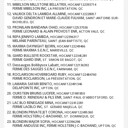
MIBELSON MILLSTONE BELLATRIX,
HOCANF122393714
FERME MIBELSON INC,
LA PRESENTATION, QC
VALRICK DELTA LAMBDA ALLMINE,
HOCANF122228057
DAVID GENDRON ET MARIE-CLAUDE FULHAM,
SAINT-ANTOINE-SUR-
RICHELIEU, QC
PRONILAIN BANDANA CHAD,
HOCANF122537036
FERME LEONARD & ALAIN PROVOST ENR,
ACTON VALE, QC
REPA JENNYO LAMBDA,
HOCANF122396317
MELANIE PARENTEAU,
SAINT-JEAN-BAPTISTE, QC
MAXIMA DAYNIGHT BJORN,
HOCANF122249466
FERME MAXIMA S.E.N.C,
MARIEVILLE, QC
GIARD BULLSEYE ROCKSTAR,
HOCANF122345281
FERME GIARD ENR,
ST. SIMON DE BAGOT, QC
Dessauges Bobbysox Labatt,
HOCANF122136392
FERME DES SAUGES S.E.N.C,
FARNHAM, QC
ROCLAIRSON HOVERBOARD RUBY,
HOCANF122484760
FERME ROCLAIRSON,
LA PRÉSENTATION, QC
LAMARIA SAFARI BENITO,
HOCANF122491346
DELAPOINTE INC,
UPTON, QC
OURSTEIN BRUINS LUCIFER,
HOCANF121981850
FERME D. RIENDEAU & FILS ENR,
SAINT-PAUL-D'ABBOTSFORD, QC
LAC BLO RENEGADE MINA,
HOCANF122412281
FERME LACBLO INC,
ST. GERARD MAJELLA, QC
BLONDIN PRIVATE JET CORONA,
HOCANF122495360
FERME HOLSTEIN J-C-BACHAND,
ST. DOMINIQUE, QC
BLONDIN MAJOR SOFIA,
HOCANF122396298
FERME ANDUSSE INC, FERME HOLSTEIN J-C-BACHAND,
UPTON, QC