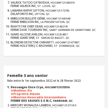
VALRICK TATOO CATBODUA,
HOCANF121436319
FERME VALRICK INC,
ST. LOUIS, QC
LAMARIA RAPHY LEYTON,
HOCANF121172765
DELAPOINTE INC,
UPTON, QC
MIBELSON BULLEYE GÉNIE,
HOCANF121441040
FERME MIBELSON INC,
LA PRESENTATION, QC
RIGHTSTAR CHIEF DEAN,
HOCANF121462741
FERME DAVE TOURIGNY INC,
SAINT-GERMAIN-DE-GRANTHAM, QC
GIARD ALCOVE AVELON,
HOCANF121254957
FERME GIARD ENR,
ST. SIMON DE BAGOT, QC
BLONDIN DETECTIVE CARHARTT,
HOCANF121477807
FERME HOLSTEIN J-C-BACHAND,
ST. DOMINIQUE, QC
Femelle 3 ans senior
Née entre le 1er septembre 2022 et le 28 février 2023
Dessauges Enzo Cryo,
HOCANF121373516
Meilleur-Pis
Propriété-élevée
Mention Honorable Intermédiaire
FERME DES SAUGES S.E.N.C,
FARNHAM, QC
MERCURY MONALISA LAMBDA,
HOCANF121271413