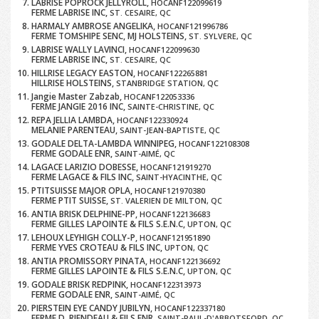
LABRISE POPROCK JELLYROLL,
HOCANF122099619
FERME LABRISE INC,
ST. CESAIRE, QC
HARMALY AMBROSE ANGELIKA,
HOCANF121996786
FERME TOMSHIPE SENC, MJ HOLSTEINS,
ST. SYLVERE, QC
LABRISE WALLY LAVINCI,
HOCANF122099630
FERME LABRISE INC,
ST. CESAIRE, QC
HILLRISE LEGACY EASTON,
HOCANF122265881
HILLRISE HOLSTEINS,
STANBRIDGE STATION, QC
Jangie Master Zabzab,
HOCANF122053336
FERME JANGIE 2016 INC,
SAINTE-CHRISTINE, QC
REPA JELLIA LAMBDA,
HOCANF122330924
MELANIE PARENTEAU,
SAINT-JEAN-BAPTISTE, QC
GODALE DELTA-LAMBDA WINNIPEG,
HOCANF122108308
FERME GODALE ENR,
SAINT-AIMÉ, QC
LAGACE LARIZIO DOBESSE,
HOCANF121919270
FERME LAGACE & FILS INC,
SAINT-HYACINTHE, QC
PTITSUISSE MAJOR OPLA,
HOCANF121970380
FERME PTIT SUISSE,
ST. VALERIEN DE MILTON, QC
ANTIA BRISK DELPHINE-PP,
HOCANF122136683
FERME GILLES LAPOINTE & FILS S.E.N.C,
UPTON, QC
LEHOUX LEYHIGH COLLY-P,
HOCANF121951890
FERME YVES CROTEAU & FILS INC,
UPTON, QC
ANTIA PROMISSORY PINATA,
HOCANF122136692
FERME GILLES LAPOINTE & FILS S.E.N.C,
UPTON, QC
GODALE BRISK REDPINK,
HOCANF122313973
FERME GODALE ENR,
SAINT-AIMÉ, QC
PIERSTEIN EYE CANDY JUBILYN,
HOCANF122337180
FERME D. RIENDEAU & FILS ENR,
SAINT-PAUL-D'ABBOTSFORD, QC