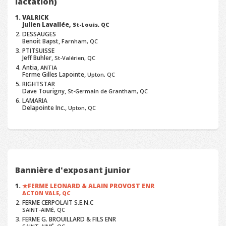
lactation)
VALRICK
Julien Lavallée,
St-Louis, QC
DESSAUGES
Benoit Bapst,
Farnham, QC
PTITSUISSE
Jeff Buhler,
St-Valérien, QC
Antia,
ANTIA
Ferme Gilles Lapointe,
Upton, QC
RIGHTSTAR
Dave Tourigny,
St-Germain de Grantham, QC
LAMARIA
Delapointe Inc.,
Upton, QC
Bannière d'exposant junior
FERME LEONARD & ALAIN PROVOST ENR
ACTON VALE, QC
FERME CERPOLAIT S.E.N.C
SAINT-AIMÉ, QC
FERME G. BROUILLARD & FILS ENR