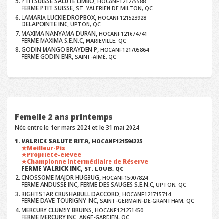
PTITSUISSE SALUTE LIMBO,
HOCANF121275588
FERME PTIT SUISSE,
ST. VALERIEN DE MILTON, QC
LAMARIA LUCKIE DROPBOX,
HOCANF121523928
DELAPOINTE INC,
UPTON, QC
MAXIMA NANYAMA DURAN,
HOCANF121674741
FERME MAXIMA S.E.N.C,
MARIEVILLE, QC
GODIN MANGO BRAYDEN P,
HOCANF121705864
FERME GODIN ENR,
SAINT-AIMÉ, QC
Femelle 2 ans printemps
Née entre le 1er mars 2024 et le 31 mai 2024
VALRICK SALUTE RITA,
HOCANF121594225
Meilleur-Pis
Propriété-élevée
Championne Intermédiaire de Réserve
FERME VALRICK INC,
ST. LOUIS, QC
CNOSSOME MAJOR HUGBUG,
HOCANF15007824
FERME ANDUSSE INC, FERME DES SAUGES S.E.N.C,
UPTON, QC
RIGHTSTAR CRUSHABULL DACCORD,
HOCANF121715714
FERME DAVE TOURIGNY INC,
SAINT-GERMAIN-DE-GRANTHAM, QC
MERCURY CLUMSY BRUINS,
HOCANF121271450
FERME MERCURY INC,
ANGE-GARDIEN, QC