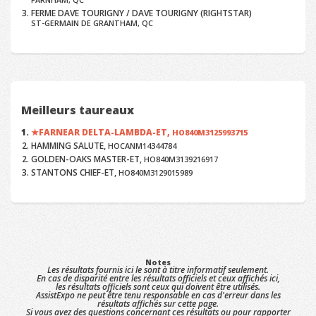
FERME DAVE TOURIGNY / DAVE TOURIGNY (RIGHTSTAR)
ST-GERMAIN DE GRANTHAM, QC
Meilleurs taureaux
FARNEAR DELTA-LAMBDA-ET,
HO840M3125993715
HAMMING SALUTE,
HOCANM14344784
GOLDEN-OAKS MASTER-ET,
HO840M3139216917
STANTONS CHIEF-ET,
HO840M3129015989
Notes
Les résultats fournis ici le sont à titre informatif seulement.
En cas de disparité entre les résultats officiels et ceux affichés ici,
les résultats officiels sont ceux qui doivent être utilisés.
AssistExpo ne peut être tenu responsable en cas d'erreur dans les
résultats affichés sur cette page.
Si vous avez des questions concernant ces résultats ou pour rapporter