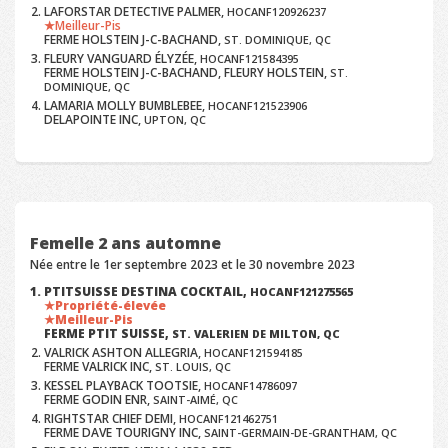
LAFORSTAR DETECTIVE PALMER,
HOCANF120926237
Meilleur-Pis
FERME HOLSTEIN J-C-BACHAND,
ST. DOMINIQUE, QC
FLEURY VANGUARD ÉLYZÉE,
HOCANF121584395
FERME HOLSTEIN J-C-BACHAND, FLEURY HOLSTEIN,
ST.
DOMINIQUE, QC
LAMARIA MOLLY BUMBLEBEE,
HOCANF121523906
DELAPOINTE INC,
UPTON, QC
Femelle 2 ans automne
Née entre le 1er septembre 2023 et le 30 novembre 2023
PTITSUISSE DESTINA COCKTAIL,
HOCANF121275565
Propriété-élevée
Meilleur-Pis
FERME PTIT SUISSE,
ST. VALERIEN DE MILTON, QC
VALRICK ASHTON ALLEGRIA,
HOCANF121594185
FERME VALRICK INC,
ST. LOUIS, QC
KESSEL PLAYBACK TOOTSIE,
HOCANF14786097
FERME GODIN ENR,
SAINT-AIMÉ, QC
RIGHTSTAR CHIEF DEMI,
HOCANF121462751
FERME DAVE TOURIGNY INC,
SAINT-GERMAIN-DE-GRANTHAM, QC