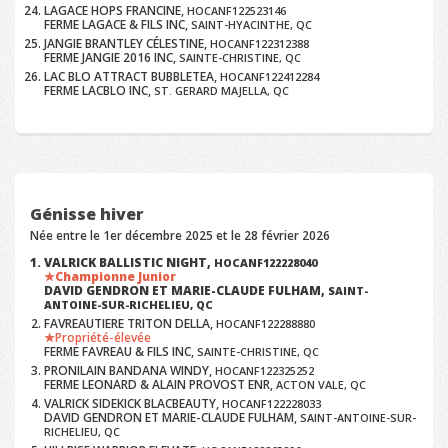
LAGACE HOPS FRANCINE,
HOCANF122523146
FERME LAGACE & FILS INC,
SAINT-HYACINTHE, QC
JANGIE BRANTLEY CÉLESTINE,
HOCANF122312388
FERME JANGIE 2016 INC,
SAINTE-CHRISTINE, QC
LAC BLO ATTRACT BUBBLETEA,
HOCANF122412284
FERME LACBLO INC,
ST. GERARD MAJELLA, QC
Génisse hiver
Née entre le 1er décembre 2025 et le 28 février 2026
VALRICK BALLISTIC NIGHT,
HOCANF122228040
Championne Junior
DAVID GENDRON ET MARIE-CLAUDE FULHAM,
SAINT-
ANTOINE-SUR-RICHELIEU, QC
FAVREAUTIERE TRITON DELLA,
HOCANF122288880
Propriété-élevée
FERME FAVREAU & FILS INC,
SAINTE-CHRISTINE, QC
PRONILAIN BANDANA WINDY,
HOCANF122325252
FERME LEONARD & ALAIN PROVOST ENR,
ACTON VALE, QC
VALRICK SIDEKICK BLACBEAUTY,
HOCANF122228033
DAVID GENDRON ET MARIE-CLAUDE FULHAM,
SAINT-ANTOINE-SUR-
RICHELIEU, QC