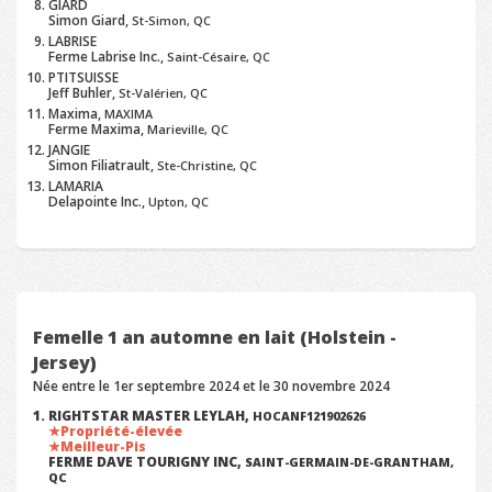
GIARD
Simon Giard,
St-Simon, QC
LABRISE
Ferme Labrise Inc.,
Saint-Césaire, QC
PTITSUISSE
Jeff Buhler,
St-Valérien, QC
Maxima,
MAXIMA
Ferme Maxima,
Marieville, QC
JANGIE
Simon Filiatrault,
Ste-Christine, QC
LAMARIA
Delapointe Inc.,
Upton, QC
Femelle 1 an automne en lait (Holstein -
Jersey)
Née entre le 1er septembre 2024 et le 30 novembre 2024
RIGHTSTAR MASTER LEYLAH,
HOCANF121902626
Propriété-élevée
Meilleur-Pis
FERME DAVE TOURIGNY INC,
SAINT-GERMAIN-DE-GRANTHAM,
QC