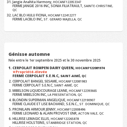
Jangie Anahita Harmony,
HOCANF122053347
FERME JANGIE 2016 INC, SONIA FILIATRAULT,
SAINTE-CHRISTINE,
QC
LAC BLO HULU FIONA,
HOCANF122412277
FERME LACBLO INC,
ST. GERARD MAJELLA, QC
Génisse automne
Née entre le 1er septembre 2025 et le 30 novembre 2025
CERPOLAIT ROMPEN DAIRY QUEEN,
HOCANF122081974
Propriété-élevée
FERME CERPOLAIT S.E.N.C,
SAINT-AIMÉ, QC
CERPOLAIT BANGEL SESAME,
HOCANF122081983
FERME CERPOLAIT S.E.N.C,
SAINT-AIMÉ, QC
MIBELSON LIQUIDCOURAGE LEANE,
HOCANF122393665
FERME MIBELSON INC,
LA PRESENTATION, QC
BLONDIN SUPERMAN ANGELIQUE,
HOCANF122190907
FERME CLAUDE ET LISE BACHAND, S.E.N.C.,
ST. DOMINIQUE, QC
PRONILAIN ARMOUR JENNY,
HOCANF122008496
FERME LEONARD & ALAIN PROVOST ENR,
ACTON VALE, QC
HILLRISE LEMAGIC ELLIS,
HOCANF122265878
HILLRISE HOLSTEINS,
STANBRIDGE STATION, QC