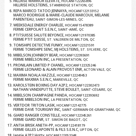
HILLRISE WARRIOR ELEVATE,
HOCANF122265896
HILLRISE HOLSTEINS,
STANBRIDGE STATION, QC
REPA MARICO TATOO JENNAYA,
HOCANF122133152
MARCO RODRIGUE & MARIE-CLAUDE MARCOUX, MELANIE
PARENTEAU,
SAINT-SIMON-LES-MINES, QC
WEEKSDALE ENERGY CHARLEE,
HOCANF15478389
FERME CERPOLAIT S.E.N.C,
SAINT-AIMÉ, QC
PTITSUISSE SALUTE BEYONCE,
HOCANF121970385
FERME PTIT SUISSE,
ST. VALERIEN DE MILTON, QC
TOMSHIPE DETECTIVE FUNKY,
HOCANF122321591
FERME TOMSHIPE SENC, MJ HOLSTEINS,
ST. SYLVERE, QC
MIBELSON JOHNBOY BEAR,
HOCANF122393691
FERME MIBELSON INC,
LA PRESENTATION, QC
PRONILAIN LIMITED P CHANEL,
HOCANF122325246
FERME LEONARD & ALAIN PROVOST ENR,
ACTON VALE, QC
MAXIMA NOALA HAZZLE,
HOCANF122249453
FERME MAXIMA S.E.N.C,
MARIEVILLE, QC
KAROLSTEIN BOXING DAY A2P2,
HOCANF122302473
NATHAN VANDEPUTTE, STEVE BOULET,
SAINT-CÉSAIRE, QC
MIBELSON CHAMPAGNE PANDA,
HOCANF122393692
FERME MIBELSON INC,
LA PRESENTATION, QC
VERTDOR TRITON LASIK,
HOCANF122142775
FERME DAVE TOURIGNY INC,
SAINT-GERMAIN-DE-GRANTHAM, QC
GIARD RANGER CONSTELLE,
HOCANF122345261
FERME GIARD ENR,
ST. SIMON DE BAGOT, QC
ANTIA BRISK ANETH-PP,
HOCANF122418179
FERME GILLES LAPOINTE & FILS S.E.N.C,
UPTON, QC
Jangie A2P2 Hotty,
HOCANF122053348