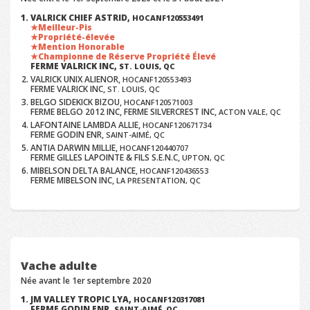
VALRICK CHIEF ASTRID,
HOCANF120553491
Meilleur-Pis
Propriété-élevée
Mention Honorable
Championne de Réserve Propriété Élevé
FERME VALRICK INC,
ST. LOUIS, QC
VALRICK UNIX ALIENOR,
HOCANF120553493
FERME VALRICK INC,
ST. LOUIS, QC
BELGO SIDEKICK BIZOU,
HOCANF120571003
FERME BELGO 2012 INC, FERME SILVERCREST INC,
ACTON VALE, QC
LAFONTAINE LAMBDA ALLIE,
HOCANF120671734
FERME GODIN ENR,
SAINT-AIMÉ, QC
ANTIA DARWIN MILLIE,
HOCANF120440707
FERME GILLES LAPOINTE & FILS S.E.N.C,
UPTON, QC
MIBELSON DELTA BALANCE,
HOCANF120436553
FERME MIBELSON INC,
LA PRESENTATION, QC
Vache adulte
Née avant le 1er septembre 2020
JM VALLEY TROPIC LYA,
HOCANF120317081
FERME GODIN ENR,
SAINT-AIMÉ, QC