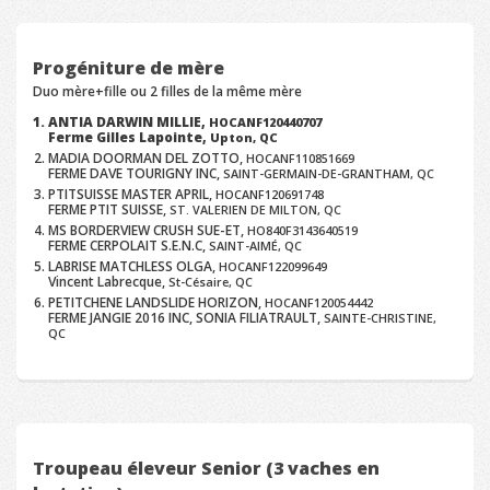
Progéniture de mère
Duo mère+fille ou 2 filles de la même mère
ANTIA DARWIN MILLIE,
HOCANF120440707
Ferme Gilles Lapointe,
Upton, QC
MADIA DOORMAN DEL ZOTTO,
HOCANF110851669
FERME DAVE TOURIGNY INC,
SAINT-GERMAIN-DE-GRANTHAM, QC
PTITSUISSE MASTER APRIL,
HOCANF120691748
FERME PTIT SUISSE,
ST. VALERIEN DE MILTON, QC
MS BORDERVIEW CRUSH SUE-ET,
HO840F3143640519
FERME CERPOLAIT S.E.N.C,
SAINT-AIMÉ, QC
LABRISE MATCHLESS OLGA,
HOCANF122099649
Vincent Labrecque,
St-Césaire, QC
PETITCHENE LANDSLIDE HORIZON,
HOCANF120054442
FERME JANGIE 2016 INC, SONIA FILIATRAULT,
SAINTE-CHRISTINE,
QC
Troupeau éleveur Senior (3 vaches en