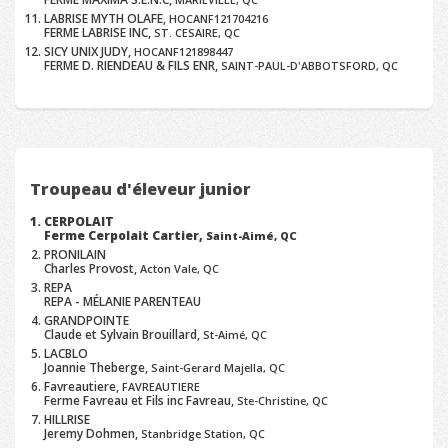
LABRISE MYTH OLAFE,
HOCANF121704216
FERME LABRISE INC,
ST. CESAIRE, QC
SICY UNIX JUDY,
HOCANF121898447
FERME D. RIENDEAU & FILS ENR,
SAINT-PAUL-D'ABBOTSFORD, QC
Troupeau d'éleveur junior
CERPOLAIT
Ferme Cerpolait Cartier,
Saint-Aimé, QC
PRONILAIN
Charles Provost,
Acton Vale, QC
REPA
REPA - MÉLANIE PARENTEAU
GRANDPOINTE
Claude et Sylvain Brouillard,
St-Aimé, QC
LACBLO
Joannie Theberge,
Saint-Gerard Majella, QC
Favreautiere,
FAVREAUTIERE
Ferme Favreau et Fils inc Favreau,
Ste-Christine, QC
HILLRISE
Jeremy Dohmen,
Stanbridge Station, QC