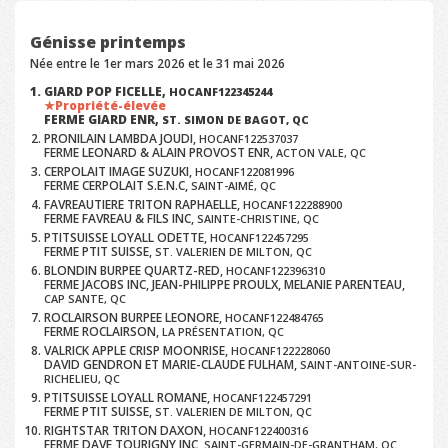
Génisse printemps
Née entre le 1er mars 2026 et le 31 mai 2026
GIARD POP FICELLE,
HOCANF122345244
Propriété-élevée
FERME GIARD ENR,
ST. SIMON DE BAGOT, QC
PRONILAIN LAMBDA JOUDI,
HOCANF122537037
FERME LEONARD & ALAIN PROVOST ENR,
ACTON VALE, QC
CERPOLAIT IMAGE SUZUKI,
HOCANF122081996
FERME CERPOLAIT S.E.N.C,
SAINT-AIMÉ, QC
FAVREAUTIERE TRITON RAPHAELLE,
HOCANF122288900
FERME FAVREAU & FILS INC,
SAINTE-CHRISTINE, QC
PTITSUISSE LOYALL ODETTE,
HOCANF122457295
FERME PTIT SUISSE,
ST. VALERIEN DE MILTON, QC
BLONDIN BURPEE QUARTZ-RED,
HOCANF122396310
FERME JACOBS INC, JEAN-PHILIPPE PROULX, MELANIE PARENTEAU,
CAP SANTE, QC
ROCLAIRSON BURPEE LEONORE,
HOCANF122484765
FERME ROCLAIRSON,
LA PRÉSENTATION, QC
VALRICK APPLE CRISP MOONRISE,
HOCANF122228060
DAVID GENDRON ET MARIE-CLAUDE FULHAM,
SAINT-ANTOINE-SUR-
RICHELIEU, QC
PTITSUISSE LOYALL ROMANE,
HOCANF122457291
FERME PTIT SUISSE,
ST. VALERIEN DE MILTON, QC
RIGHTSTAR TRITON DAXON,
HOCANF122400316
FERME DAVE TOURIGNY INC,
SAINT-GERMAIN-DE-GRANTHAM, QC