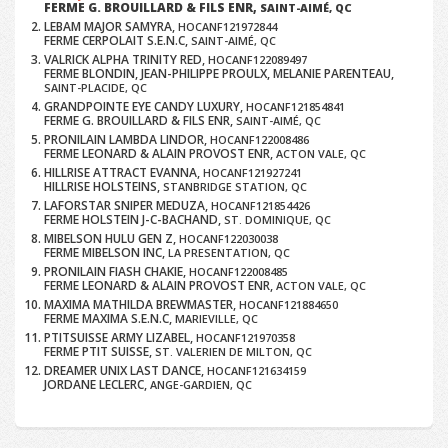
FERME G. BROUILLARD & FILS ENR,
SAINT-AIMÉ, QC
LEBAM MAJOR SAMYRA,
HOCANF121972844
FERME CERPOLAIT S.E.N.C,
SAINT-AIMÉ, QC
VALRICK ALPHA TRINITY RED,
HOCANF122089497
FERME BLONDIN, JEAN-PHILIPPE PROULX, MELANIE PARENTEAU,
SAINT-PLACIDE, QC
GRANDPOINTE EYE CANDY LUXURY,
HOCANF121854841
FERME G. BROUILLARD & FILS ENR,
SAINT-AIMÉ, QC
PRONILAIN LAMBDA LINDOR,
HOCANF122008486
FERME LEONARD & ALAIN PROVOST ENR,
ACTON VALE, QC
HILLRISE ATTRACT EVANNA,
HOCANF121927241
HILLRISE HOLSTEINS,
STANBRIDGE STATION, QC
LAFORSTAR SNIPER MEDUZA,
HOCANF121854426
FERME HOLSTEIN J-C-BACHAND,
ST. DOMINIQUE, QC
MIBELSON HULU GEN Z,
HOCANF122030038
FERME MIBELSON INC,
LA PRESENTATION, QC
PRONILAIN FIASH CHAKIE,
HOCANF122008485
FERME LEONARD & ALAIN PROVOST ENR,
ACTON VALE, QC
MAXIMA MATHILDA BREWMASTER,
HOCANF121884650
FERME MAXIMA S.E.N.C,
MARIEVILLE, QC
PTITSUISSE ARMY LIZABEL,
HOCANF121970358
FERME PTIT SUISSE,
ST. VALERIEN DE MILTON, QC
DREAMER UNIX LAST DANCE,
HOCANF121634159
JORDANE LECLERC,
ANGE-GARDIEN, QC