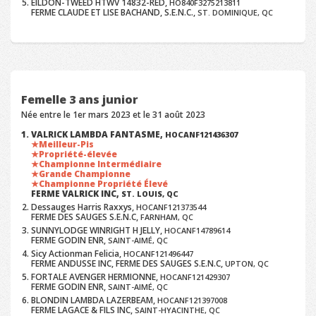
EILDON-TWEED HTWV 14832-RED,
HO840F3275213811
FERME CLAUDE ET LISE BACHAND, S.E.N.C.,
ST. DOMINIQUE, QC
Femelle 3 ans junior
Née entre le 1er mars 2023 et le 31 août 2023
VALRICK LAMBDA FANTASME,
HOCANF121436307
Meilleur-Pis
Propriété-élevée
Championne Intermédiaire
Grande Championne
Championne Propriété Élevé
FERME VALRICK INC,
ST. LOUIS, QC
Dessauges Harris Raxxys,
HOCANF121373544
FERME DES SAUGES S.E.N.C,
FARNHAM, QC
SUNNYLODGE WINRIGHT H JELLY,
HOCANF14789614
FERME GODIN ENR,
SAINT-AIMÉ, QC
Sicy Actionman Felicia,
HOCANF121496447
FERME ANDUSSE INC, FERME DES SAUGES S.E.N.C,
UPTON, QC
FORTALE AVENGER HERMIONNE,
HOCANF121429307
FERME GODIN ENR,
SAINT-AIMÉ, QC
BLONDIN LAMBDA LAZERBEAM,
HOCANF121397008
FERME LAGACE & FILS INC,
SAINT-HYACINTHE, QC