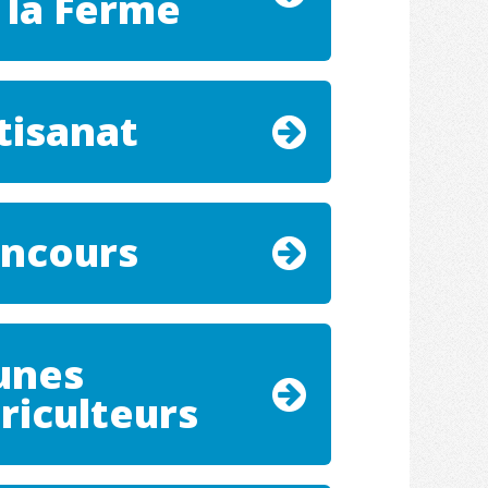
 la Ferme
tisanat
ncours
unes
riculteurs