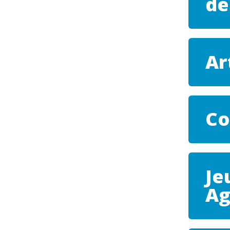
de
Ar
Co
Je
Ag