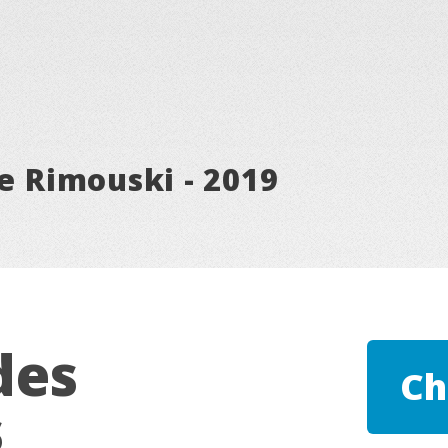
de Rimouski - 2019
des
Ch
s