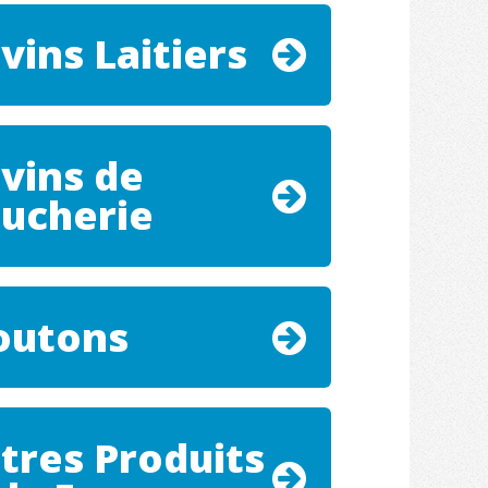
vins Laitiers
vins de
ucherie
utons
tres Produits