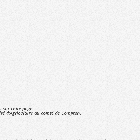
s sur cette page.
été d'Agriculture du comté de Compton
.